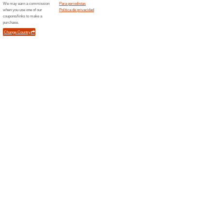
ganar un premio
Ordenar por:
Alimentos, bebidas 
un premio
Error!
Desafortunadamente, esta categorí
Novedades