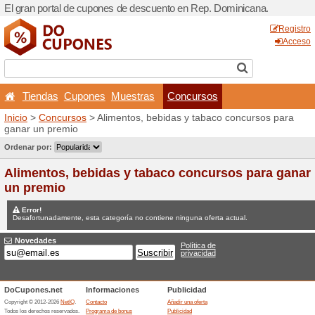
El gran portal de cupones 
Tiendas
Cupones
Mu
Inicio
>
Concursos
> Alimen