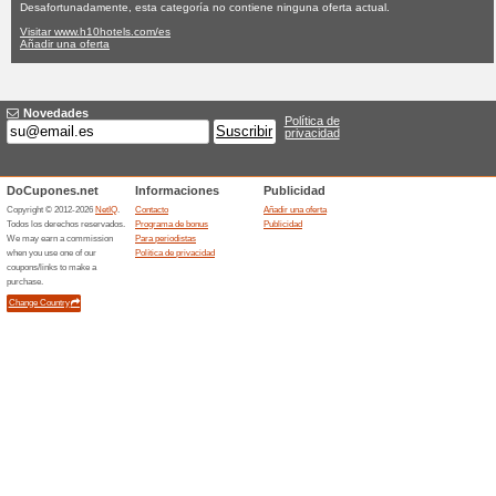
H10hotels.com
Ninguna oferta actual
Ninguna
Filtrado:
Encuesta:
Ir a
www.h10hotels.com/e
Reciba las alertas relativas 
cupones que acaban de ser ag
esta tienda..